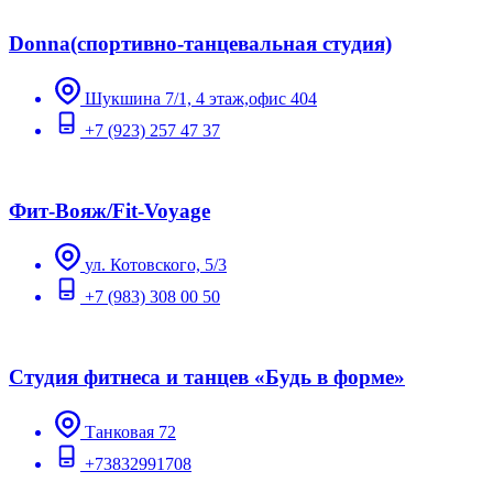
Donna(спортивно-танцевальная студия)
Шукшина 7/1, 4 этаж,офис 404
+7 (923) 257 47 37
Фит-Вояж/Fit-Voyage
ул. Котовского, 5/3
+7 (983) 308 00 50
Студия фитнеса и танцев «Будь в форме»
Танковая 72
+73832991708