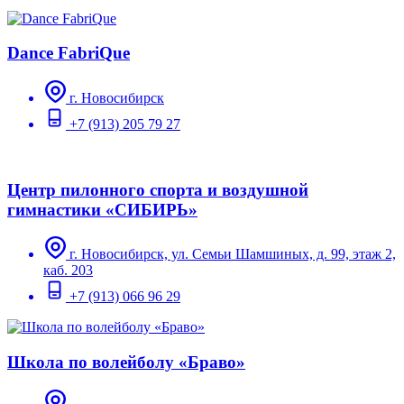
Dance FabriQue
г. Новосибирск
+7 (913) 205 79 27
Центр пилонного спорта и воздушной
гимнастики «СИБИРЬ»
г. Новосибирск, ул. Семьи Шамшиных, д. 99, этаж 2,
каб. 203
+7 (913) 066 96 29
Школа по волейболу «Браво»