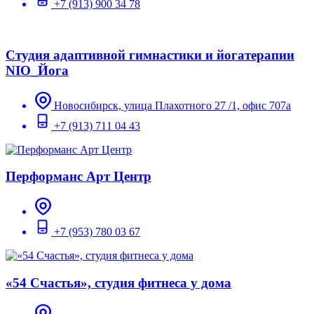
+7 (913) 900 34 78
Студия адаптивной гимнастики и йогатерапии
NIO_Йога
Новосибирск, улица Плахотного 27 /1, офис 707а
+7 (913) 711 04 43
Перформанс Арт Центр
+7 (953) 780 03 67
«54 Счастья», студия фитнеса у дома