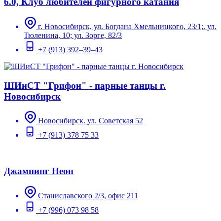
6.0, Клуб любителей фигурного катания
г. Новосибирск, ул. Богдана Хмельницкого, 23/1;. ул.
Тюленина, 10; ул. Зорге, 82/3
+7 (913) 392–39–43
ШИиСТ "Грифон" - парные танцы г.
Новосибирск
Новосибирск. ул. Советская 52
+7 (913) 378 75 33
Джампинг Неон
Станиславского 2/3, офис 211
+7 (996) 073 98 58