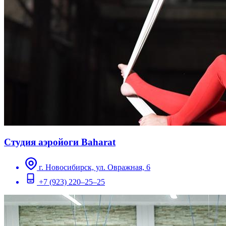
Студия аэройоги Baharat
г. Новосибирск, ул. Овражная, 6
+7 (923) 220–25–25