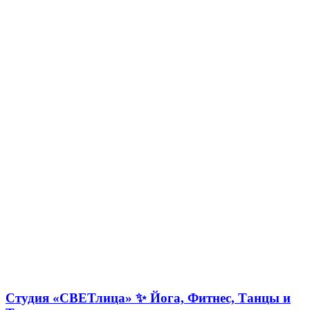
Студия «СВЕТлица» ✨ Йога, Фитнес, Танцы и