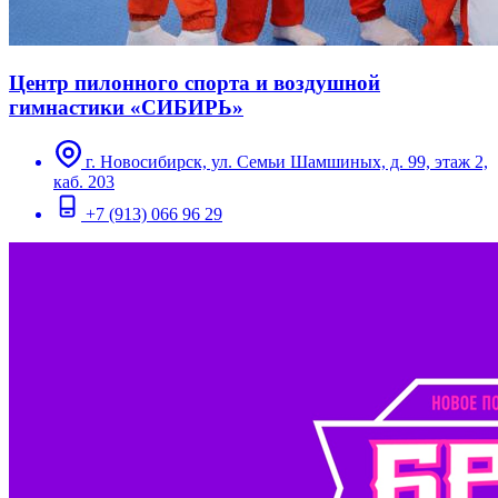
Центр пилонного спорта и воздушной
гимнастики «СИБИРЬ»
г. Новосибирск, ул. Семьи Шамшиных, д. 99, этаж 2,
каб. 203
+7 (913) 066 96 29