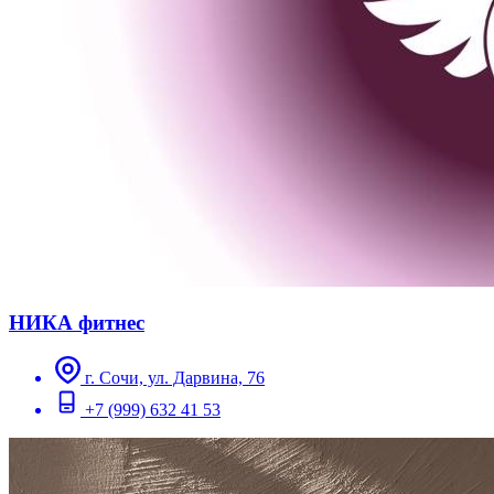
НИКА фитнес
г. Сочи, ул. Дарвина, 76
+7 (999) 632 41 53