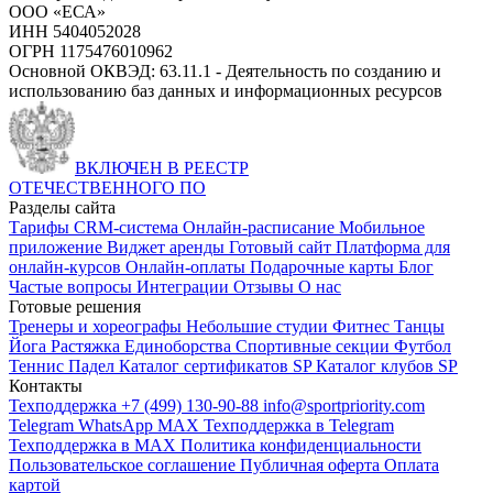
ООО «ЕСА»
ИНН 5404052028
ОГРН 1175476010962
Основной ОКВЭД: 63.11.1 - Деятельность по созданию и
использованию баз данных и информационных ресурсов
ВКЛЮЧЕН В РЕЕСТР
ОТЕЧЕСТВЕННОГО ПО
Разделы сайта
Тарифы
CRM-система
Онлайн-расписание
Мобильное
приложение
Виджет аренды
Готовый сайт
Платформа для
онлайн-курсов
Онлайн-оплаты
Подарочные карты
Блог
Частые вопросы
Интеграции
Отзывы
О нас
Готовые решения
Тренеры и хореографы
Небольшие студии
Фитнес
Танцы
Йога
Растяжка
Единоборства
Спортивные секции
Футбол
Теннис
Падел
Каталог сертификатов SP
Каталог клубов SP
Контакты
Техподдержка +7 (499) 130-90-88
info@sportpriority.com
Telegram
WhatsApp
MAX
Техподдержка в Telegram
Техподдержка в MAX
Политика конфиденциальности
Пользовательское соглашение
Публичная оферта
Оплата
картой