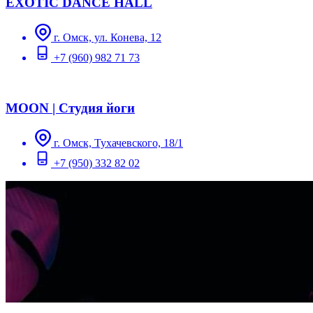
EXOTIC DANCE HALL
г. Омск, ул. Конева, 12
+7 (960) 982 71 73
MOON | Студия йоги
г. Омск, Тухачевского, 18/1
+7 (950) 332 82 02