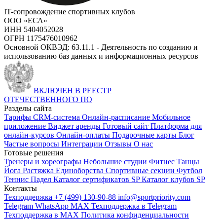
IT-сопровождение спортивных клубов
ООО «ЕСА»
ИНН 5404052028
ОГРН 1175476010962
Основной ОКВЭД: 63.11.1 - Деятельность по созданию и
использованию баз данных и информационных ресурсов
ВКЛЮЧЕН В РЕЕСТР
ОТЕЧЕСТВЕННОГО ПО
Разделы сайта
Тарифы
CRM-система
Онлайн-расписание
Мобильное
приложение
Виджет аренды
Готовый сайт
Платформа для
онлайн-курсов
Онлайн-оплаты
Подарочные карты
Блог
Частые вопросы
Интеграции
Отзывы
О нас
Готовые решения
Тренеры и хореографы
Небольшие студии
Фитнес
Танцы
Йога
Растяжка
Единоборства
Спортивные секции
Футбол
Теннис
Падел
Каталог сертификатов SP
Каталог клубов SP
Контакты
Техподдержка +7 (499) 130-90-88
info@sportpriority.com
Telegram
WhatsApp
MAX
Техподдержка в Telegram
Техподдержка в MAX
Политика конфиденциальности