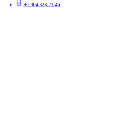
‪+7 904 328‑21‑46‬