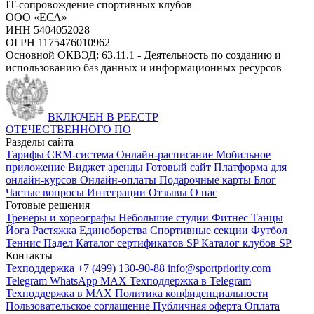
IT-сопровождение спортивных клубов
ООО «ЕСА»
ИНН 5404052028
ОГРН 1175476010962
Основной ОКВЭД: 63.11.1 - Деятельность по созданию и
использованию баз данных и информационных ресурсов
ВКЛЮЧЕН В РЕЕСТР
ОТЕЧЕСТВЕННОГО ПО
Разделы сайта
Тарифы
CRM-система
Онлайн-расписание
Мобильное
приложение
Виджет аренды
Готовый сайт
Платформа для
онлайн-курсов
Онлайн-оплаты
Подарочные карты
Блог
Частые вопросы
Интеграции
Отзывы
О нас
Готовые решения
Тренеры и хореографы
Небольшие студии
Фитнес
Танцы
Йога
Растяжка
Единоборства
Спортивные секции
Футбол
Теннис
Падел
Каталог сертификатов SP
Каталог клубов SP
Контакты
Техподдержка +7 (499) 130-90-88
info@sportpriority.com
Telegram
WhatsApp
MAX
Техподдержка в Telegram
Техподдержка в MAX
Политика конфиденциальности
Пользовательское соглашение
Публичная оферта
Оплата