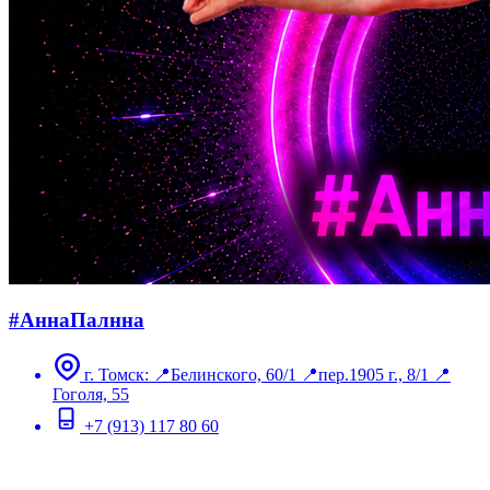
#АннаПалнна
г. Томск: 📍Белинского, 60/1 📍пер.1905 г., 8/1 📍
Гоголя, 55
+7 (913) 117 80 60