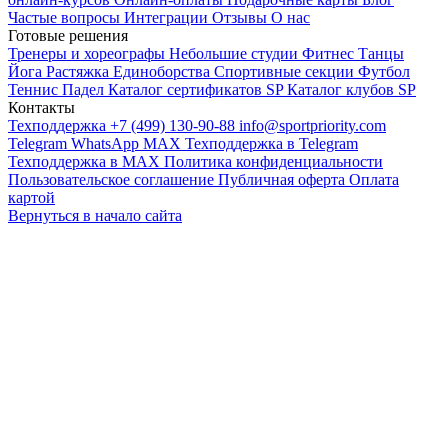
Частые вопросы
Интеграции
Отзывы
О нас
Готовые решения
Тренеры и хореографы
Небольшие студии
Фитнес
Танцы
Йога
Растяжка
Единоборства
Спортивные секции
Футбол
Теннис
Падел
Каталог сертификатов SP
Каталог клубов SP
Контакты
Техподдержка +7 (499) 130-90-88
info@sportpriority.com
Telegram
WhatsApp
MAX
Техподдержка в Telegram
Техподдержка в MAX
Политика конфиденциальности
Пользовательское соглашение
Публичная оферта
Оплата
картой
Вернуться в начало сайта