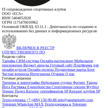
IT-сопровождение спортивных клубов
ООО «ЕСА»
ИНН 5404052028
ОГРН 1175476010962
Основной ОКВЭД: 63.11.1 - Деятельность по созданию и
использованию баз данных и информационных ресурсов
ВКЛЮЧЕН В РЕЕСТР
ОТЕЧЕСТВЕННОГО ПО
Разделы сайта
Тарифы
CRM-система
Онлайн-расписание
Мобильное
приложение
Виджет аренды
Готовый сайт
Платформа для
онлайн-курсов
Онлайн-оплаты
Подарочные карты
Блог
Частые вопросы
Интеграции
Отзывы
О нас
Готовые решения
Тренеры и хореографы
Небольшие студии
Фитнес
Танцы
Йога
Растяжка
Единоборства
Спортивные секции
Футбол
Теннис
Падел
Каталог сертификатов SP
Каталог клубов SP
Контакты
Техподдержка +7 (499) 130-90-88
info@sportpriority.com
Telegram
WhatsApp
MAX
Техподдержка в Telegram