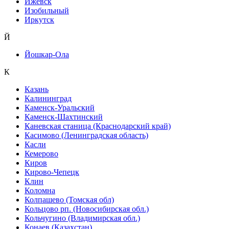
Ижевск
Изобильный
Иркутск
Й
Йошкар-Ола
К
Казань
Калининград
Каменск-Уральский
Каменск-Шахтинский
Каневская станица (Краснодарский край)
Касимово (Ленинградская область)
Касли
Кемерово
Киров
Кирово-Чепецк
Клин
Коломна
Колпашево (Томская обл)
Кольцово рп. (Новосибирская обл.)
Кольчугино (Владимирская обл.)
Конаев (Казахстан)