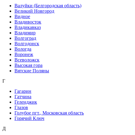
Валуйки (Белгородская область)
Великий Новгород
Видное
Владивосток
Владикавказ
Владимир
Волгоград
Волгодонск
Вологда
Воронеж
Всеволожск
Высокая гора
Вятские Поляны
Г
Гагарин
Гатчина
Геленджик
Глазов
Голубое пгт., Московская область
Горячий Ключ
Д