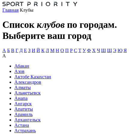
Главная
Клубы
Список
клубов
по городам.
Выберите ваш город
А
Б
В
Г
Д
Е
З
И
Й
К
Л
М
Н
О
П
Р
С
Т
У
Ф
Х
Ч
Ш
Щ
Э
Ю
Я
А
Абакан
Азов
Актобе Казахстан
Александров
Алматы
Альметьевск
Анапа
Ангарск
Апатиты
Арамиль
Архангельск
Астана
Астрахань