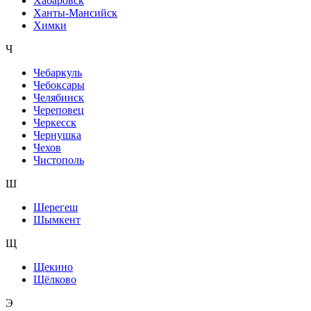
Хабаровск
Ханты-Мансийск
Химки
Ч
Чебаркуль
Чебоксары
Челябинск
Череповец
Черкесск
Чернушка
Чехов
Чистополь
Ш
Шерегеш
Шымкент
Щ
Щекино
Щёлково
Э