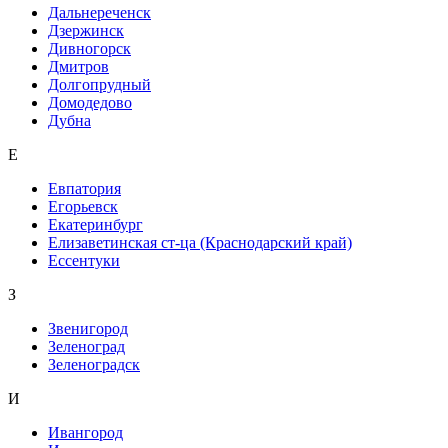
Дальнереченск
Дзержинск
Дивногорск
Дмитров
Долгопрудный
Домодедово
Дубна
Е
Евпатория
Егорьевск
Екатеринбург
Елизаветинская ст-ца (Краснодарский край)
Ессентуки
З
Звенигород
Зеленоград
Зеленоградск
И
Ивангород