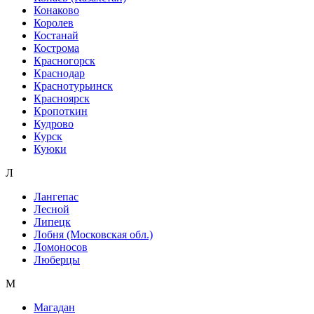
Конаково
Королев
Костанай
Кострома
Красногорск
Краснодар
Краснотурьинск
Красноярск
Кропоткин
Кудрово
Курск
Куюки
Л
Лангепас
Лесной
Липецк
Лобня (Московская обл.)
Ломоносов
Люберцы
М
Магадан