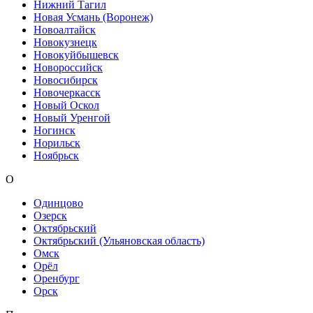
Нижний Тагил
Новая Усмань (Воронеж)
Новоалтайск
Новокузнецк
Новокуйбышевск
Новороссийск
Новосибирск
Новочеркасск
Новый Оскол
Новый Уренгой
Ногинск
Норильск
Ноябрьск
О
Одинцово
Озерск
Октябрьский
Октябрьский (Ульяновская область)
Омск
Орёл
Оренбург
Орск