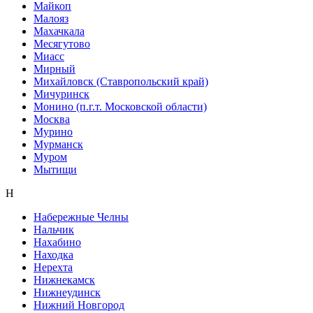
Майкоп
Малояз
Махачкала
Месягутово
Миасс
Мирный
Михайловск (Ставропольский край)
Мичуринск
Монино (п.г.т. Московской области)
Москва
Мурино
Мурманск
Муром
Мытищи
Н
Набережные Челны
Нальчик
Нахабино
Находка
Нерехта
Нижнекамск
Нижнеудинск
Нижний Новгород