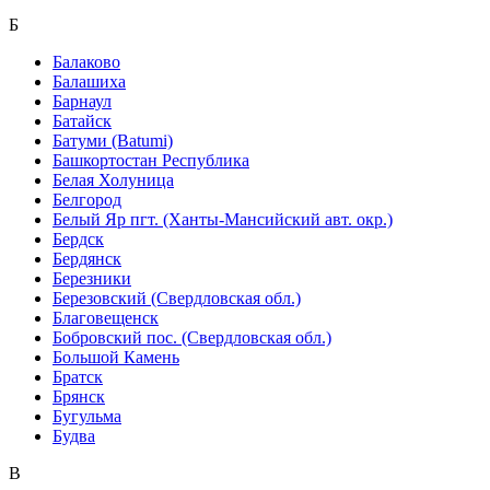
Б
Балаково
Балашиха
Барнаул
Батайск
Батуми (Batumi)
Башкортостан Республика
Белая Холуница
Белгород
Белый Яр пгт. (Ханты-Мансийский авт. окр.)
Бердск
Бердянск
Березники
Березовский (Свердловская обл.)
Благовещенск
Бобровский пос. (Свердловская обл.)
Большой Камень
Братск
Брянск
Бугульма
Будва
В