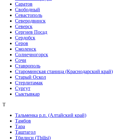
Саратов
Свободный
Севастополь
Северодвинск
Северск
Сергиев Посад
Сердобск
Серов
Смоленск
Солнечногорск
Сочи
Ставрополь
Староминская станица (Краснодарский край)
Старый Оскол
Стерлитамак
Сургут
Сыктывкар
Т
Тальменка р.п. (Алтайский край)
Тамбов
Тара
Таштагол
Тбилиси (Tbilisi)