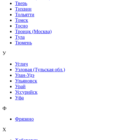
Тверь
Тихвин
Тольятти
Томск
Тосно
Троицк (Москва)
Тула
Тюмень
У
Углич
Узловая (Тульская обл.)
Улан-Удэ
Ульяновск
Урай
Уссурийск
Уфа
Ф
Фрязино
Х