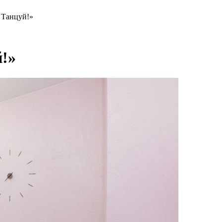
 Танцуй!»
!»