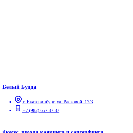
Белый Будда
г. Екатеринбург, ул. Расковой, 17/3
+7 (982) 657 37 37
Фокус, школа каякинга и сапсерфинга