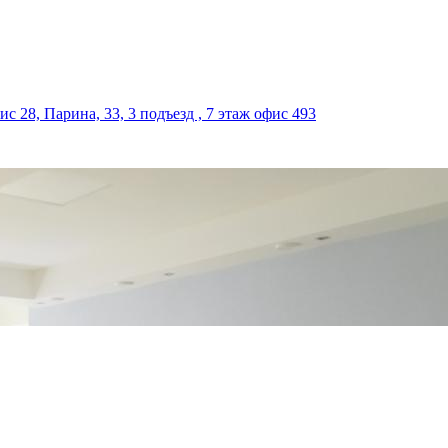
ис 28, Парина, 33, 3 подъезд , 7 этаж офис 493