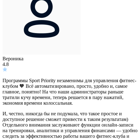
Вероника
4.8
4
Программы Sport Priority незаменимы для управления фитнес-
В
клубом 🧡 Всё автоматизировано, просто, удобно и, самое
ф
главное, понятно! На что наши администраторы раньше
а
тратили кучу времени, теперь решается в пару нажатий,
и
экономия времени колоссальная.
В
И, честно, никогда бы не подумала, что такое простое и
п
доступное решение сможет привести к таким результатам)
Р
Отдельного внимания заслуживают функции онлайн-записи
у
на тренировки, аналитики и управления финансами — удобно
к
следить за эффективностью работы вашего фитнес-клуба и