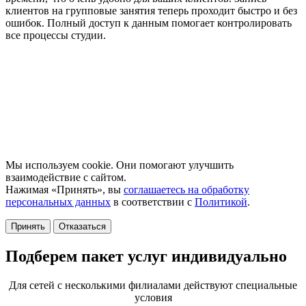
Т
клиентов на групповые занятия теперь проходит быстро и без
б
ошибок. Полный доступ к данным помогает контролировать
с
все процессы студии.
и
з
Я
н
н
ц
п
Мы используем cookie. Они помогают улучшить
взаимодействие с сайтом.
Нажимая «Принять», вы
соглашаетесь на обработку
персональных данных
в соответствии с
Политикой
.
Принять
Отказаться
Подберем пакет услуг индивидуально
Для сетей с несколькими филиалами действуют специальные
условия