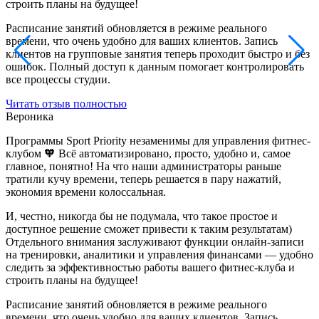
Т
строить планы на будущее!
б
Расписание занятий обновляется в режиме реального
с
времени, что очень удобно для ваших клиентов. Запись
и
клиентов на групповые занятия теперь проходит быстро и без
з
ошибок. Полный доступ к данным помогает контролировать
Я
все процессы студии.
н
Читать отзыв полностью
н
Вероника
ц
п
Программы Sport Priority незаменимы для управления фитнес-
клубом 🧡 Всё автоматизировано, просто, удобно и, самое
Ч
главное, понятно! На что наши администраторы раньше
тратили кучу времени, теперь решается в пару нажатий,
В
экономия времени колоссальная.
ф
И, честно, никогда бы не подумала, что такое простое и
а
доступное решение сможет привести к таким результатам)
и
Отдельного внимания заслуживают функции онлайн-записи
В
на тренировки, аналитики и управления финансами — удобно
п
следить за эффективностью работы вашего фитнес-клуба и
Р
строить планы на будущее!
у
Расписание занятий обновляется в режиме реального
к
времени, что очень удобно для ваших клиентов. Запись