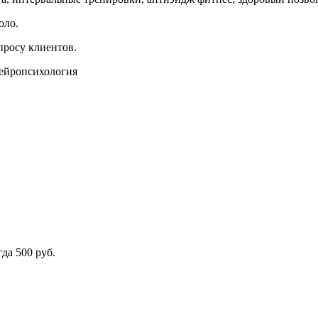
оло.
росу клиентов.
нейропсихология
да 500 руб.