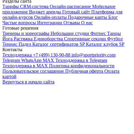
Разделы сайта
Тарифы
CRM-система
Онлайн-расписание
Мобильное
приложение
Виджет аренды
Готовый сайт
Платформа для
онлайн-курсов
Онлайн-оплаты
Подарочные карты
Блог
Частые вопросы
Интеграции
Отзывы
О нас
Готовые решения
Тренеры и хореографы
Небольшие студии
Фитнес
Танцы
Йога
Растяжка
Единоборства
Спортивные секции
Футбол
Теннис
Падел
Каталог сертификатов SP
Каталог клубов SP
Контакты
Техподдержка +7 (499) 130-90-88
info@sportpriority.com
Telegram
WhatsApp
MAX
Техподдержка в Telegram
Техподдержка в MAX
Политика конфиденциальности
Пользовательское соглашение
Публичная оферта
Оплата
картой
Вернуться в начало сайта