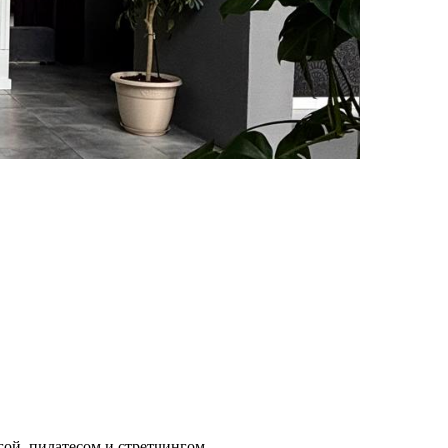
ой, пилатесом и стретчингом.