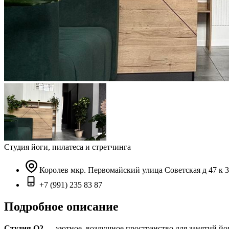
Студия йоги, пилатеса и стретчинга
Королев мкр. Первомайский улица Советская д 47 к 3
+7 (991) 235 83 87
Подробное описание
Студия О
2
— уютное, воздушное пространство для занятий йог