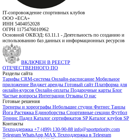
IT-сопровождение спортивных клубов
ООО «ЕСА»
ИНН 5404052028
ОГРН 1175476010962
Основной ОКВЭД: 63.11.1 - Деятельность по созданию и
использованию баз данных и информационных ресурсов
ВКЛЮЧЕН В РЕЕСТР
ОТЕЧЕСТВЕННОГО ПО
Разделы сайта
Тарифы
CRM-система
Онлайн-расписание
Мобильное
приложение
Виджет аренды
Готовый сайт
Платформа для
онлайн-курсов
Онлайн-оплаты
Подарочные карты
Блог
Частые вопросы
Интеграции
Отзывы
О нас
Готовые решения
Тренеры и хореографы
Небольшие студии
Фитнес
Танцы
Йога
Растяжка
Единоборства
Спортивные секции
Футбол
Теннис
Падел
Каталог сертификатов SP
Каталог клубов SP
Контакты
Техподдержка +7 (499) 130-90-88
info@sportpriority.com
Telegram
WhatsApp
MAX
Техподдержка в Telegram