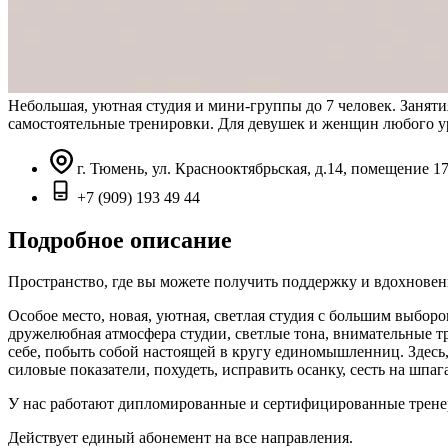
Небольшая, уютная студия и мини-группы до 7 человек. Занят
самостоятельные тренировки. Для девушек и женщин любого уро
г. Тюмень, ул. Краснооктябрьская, д.14, помещение 1
+7 (909) 193 49 44
Подробное описание
Пространство, где вы можете получить поддержку и вдохновен
Особое место, новая, уютная, светлая студия с большим выбор
дружелюбная атмосфера студии, светлые тона, внимательные т
себе, побыть собой настоящей в кругу единомышленниц. Здесь
силовые показатели, похудеть, исправить осанку, сесть на шпаг
У нас работают дипломированные и сертифицированные тренер
Действует единый абонемент на все направления.