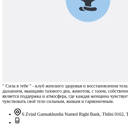
" Сила в тебе " - клуб женского здоровья и восстановления те
дыханием, мышцами тазового дна, животом, с тазом, собствен
является поддержка и атмосфера, где каждая женщина чувству
чувствовать своё тело сильным, живым и гармоничным.
6 Zviad Gamsakhurdia Named Right Bank, Tbilisi 0162, Tb