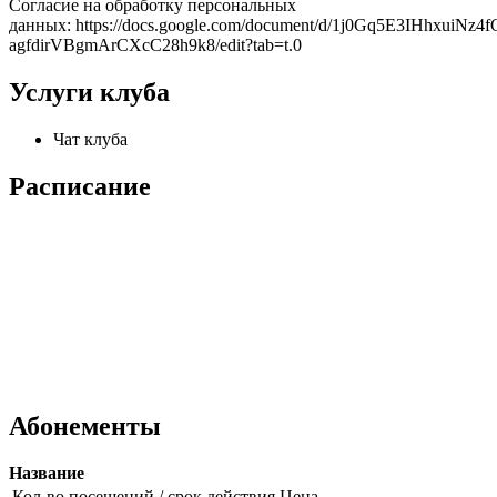
Согласие на обработку персональных
данных: https://docs.google.com/document/d/1j0Gq5E3IHhxuiNz4f
agfdirVBgmArCXcC28h9k8/edit?tab=t.0
Услуги клуба
Чат клуба
Расписание
Абонементы
Название
Кол-во посещений / срок действия
Цена