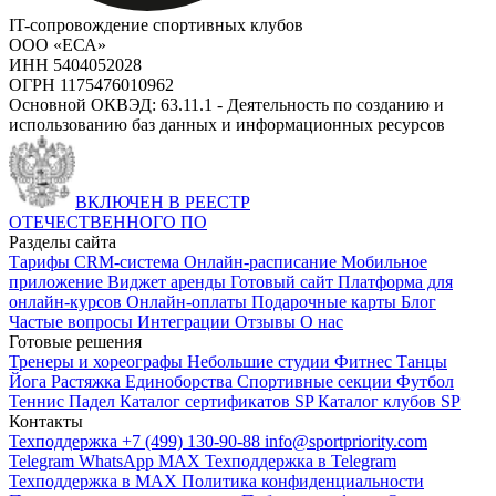
IT-сопровождение спортивных клубов
ООО «ЕСА»
ИНН 5404052028
ОГРН 1175476010962
Основной ОКВЭД: 63.11.1 - Деятельность по созданию и
использованию баз данных и информационных ресурсов
ВКЛЮЧЕН В РЕЕСТР
ОТЕЧЕСТВЕННОГО ПО
Разделы сайта
Тарифы
CRM-система
Онлайн-расписание
Мобильное
приложение
Виджет аренды
Готовый сайт
Платформа для
онлайн-курсов
Онлайн-оплаты
Подарочные карты
Блог
Частые вопросы
Интеграции
Отзывы
О нас
Готовые решения
Тренеры и хореографы
Небольшие студии
Фитнес
Танцы
Йога
Растяжка
Единоборства
Спортивные секции
Футбол
Теннис
Падел
Каталог сертификатов SP
Каталог клубов SP
Контакты
Техподдержка +7 (499) 130-90-88
info@sportpriority.com
Telegram
WhatsApp
MAX
Техподдержка в Telegram
Техподдержка в MAX
Политика конфиденциальности