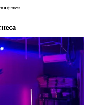
ев и фитнеса
тнеса