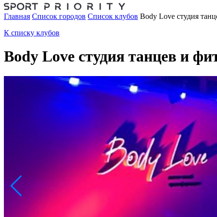
Главная
Список городов
Список клубов
Body Love студия танц
К списку клубов
Body Love студия танцев и фи