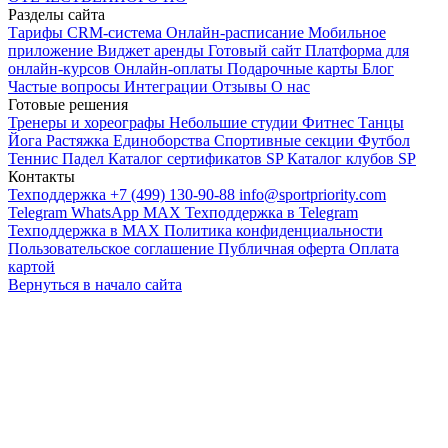
Разделы сайта
Тарифы
CRM-система
Онлайн-расписание
Мобильное
приложение
Виджет аренды
Готовый сайт
Платформа для
онлайн-курсов
Онлайн-оплаты
Подарочные карты
Блог
Частые вопросы
Интеграции
Отзывы
О нас
Готовые решения
Тренеры и хореографы
Небольшие студии
Фитнес
Танцы
Йога
Растяжка
Единоборства
Спортивные секции
Футбол
Теннис
Падел
Каталог сертификатов SP
Каталог клубов SP
Контакты
Техподдержка +7 (499) 130-90-88
info@sportpriority.com
Telegram
WhatsApp
MAX
Техподдержка в Telegram
Техподдержка в MAX
Политика конфиденциальности
Пользовательское соглашение
Публичная оферта
Оплата
картой
Вернуться в начало сайта