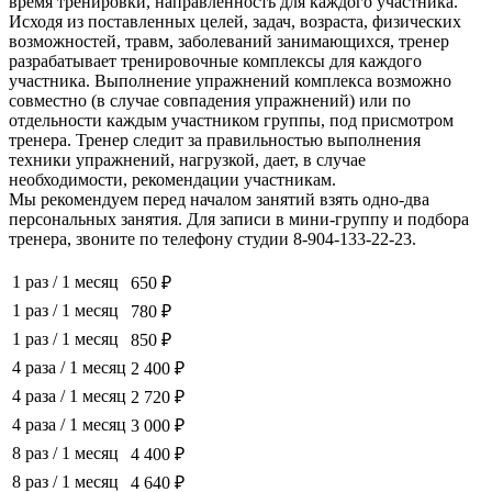
время тренировки, направленность для каждого участника.
Исходя из поставленных целей, задач, возраста, физических
возможностей, травм, заболеваний занимающихся, тренер
разрабатывает тренировочные комплексы для каждого
участника. Выполнение упражнений комплекса возможно
совместно (в случае совпадения упражнений) или по
отдельности каждым участником группы, под присмотром
тренера. Тренер следит за правильностью выполнения
техники упражнений, нагрузкой, дает, в случае
необходимости, рекомендации участникам.
Мы рекомендуем перед началом занятий взять одно-два
персональных занятия. Для записи в мини-группу и подбора
тренера, звоните по телефону студии 8-904-133-22-23.
1 раз
/
1 месяц
650 ₽
1 раз
/
1 месяц
780 ₽
1 раз
/
1 месяц
850 ₽
4 раза
/
1 месяц
2 400 ₽
4 раза
/
1 месяц
2 720 ₽
4 раза
/
1 месяц
3 000 ₽
8 раз
/
1 месяц
4 400 ₽
8 раз
/
1 месяц
4 640 ₽