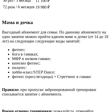
36 раз
/
3 месяца
11 100 ₽
72 раза
/
6 месяцев
19 980 ₽
Мама и дочка
Выгодный абонемент для семьи. По данному абонементу на
одно занятие можно прийти вдвоем маме и дочке (от 14 до 18
лет) на следующие следующие виды занятий:
фитнес;
йога в гамаках;
МФР в низком гамаке;
кинезио фитнес;
пилатес:
хобби-класс/STEP Dance;
фитнес (пресс/ягодицы) + Стретчинг в гамаке
Правило:
при пропуске забронированной тренировки
списывается занятие с абонемента.
Время отмены тренировки:
пожалуйста, отменяйте