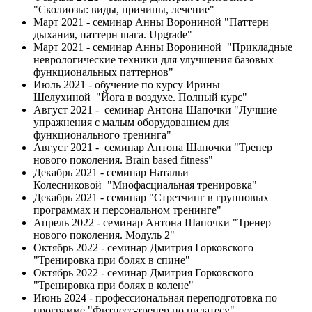
"Сколиозы: виды, причины, лечение"
Март 2021 - семинар Анны Ворониной "Паттерн
дыхания, паттерн шага. Upgrade"
Март 2021 - семинар Анны Ворониной "Прикладные
неврологические техники для улучшения базовых
функциональных паттернов"
Июль 2021 - обучение по курсу Ирины
Шелухиной "Йога в воздухе. Полный курс"
Август 2021 - семинар Антона Шапочки "Лучшие
упражнения с малым оборудованием для
функционального тренинга"
Август 2021 - семинар Антона Шапочки "Тренер
нового поколения. Brain based fitness"
Декабрь 2021 - семинар Натальи
Колесниковой "Миофасциальная тренировка"
Декабрь 2021 - семинар "Стретчинг в групповых
программах и персональном тренинге"
Апрель 2022 - семинар Антона Шапочки "Тренер
нового поколения. Модуль 2"​​​​​​​
Октябрь 2022 - семинар Дмитрия Горковского
"Тренировка при болях в спине"
Октябрь 2022 - семинар Дмитрия Горковского
"Тренировка при болях в колене"
Июнь 2024 - профессиональная переподготовка по
программе "Фитнесс-тренер по пилатесу"