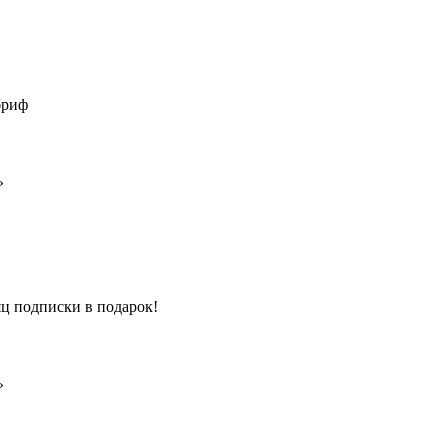
 бриф
»
ц подписки в подарок!
»