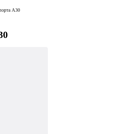
порта А30
30