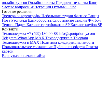
онлайн-курсов
Онлайн-оплаты
Подарочные карты
Блог
Частые вопросы
Интеграции
Отзывы
О нас
Готовые решения
Тренеры и хореографы
Небольшие студии
Фитнес
Танцы
Йога
Растяжка
Единоборства
Спортивные секции
Футбол
Теннис
Падел
Каталог сертификатов SP
Каталог клубов SP
Контакты
Техподдержка +7 (499) 130-90-88
info@sportpriority.com
Telegram
WhatsApp
MAX
Техподдержка в Telegram
Техподдержка в MAX
Политика конфиденциальности
Пользовательское соглашение
Публичная оферта
Оплата
картой
Вернуться в начало сайта