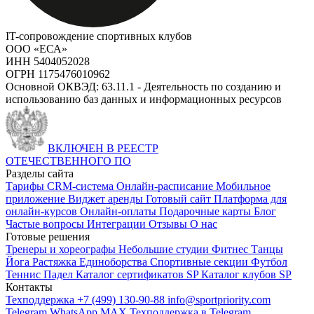
IT-сопровождение спортивных клубов
ООО «ЕСА»
ИНН 5404052028
ОГРН 1175476010962
Основной ОКВЭД: 63.11.1 - Деятельность по созданию и
использованию баз данных и информационных ресурсов
ВКЛЮЧЕН В РЕЕСТР
ОТЕЧЕСТВЕННОГО ПО
Разделы сайта
Тарифы
CRM-система
Онлайн-расписание
Мобильное
приложение
Виджет аренды
Готовый сайт
Платформа для
онлайн-курсов
Онлайн-оплаты
Подарочные карты
Блог
Частые вопросы
Интеграции
Отзывы
О нас
Готовые решения
Тренеры и хореографы
Небольшие студии
Фитнес
Танцы
Йога
Растяжка
Единоборства
Спортивные секции
Футбол
Теннис
Падел
Каталог сертификатов SP
Каталог клубов SP
Контакты
Техподдержка +7 (499) 130-90-88
info@sportpriority.com
Telegram
WhatsApp
MAX
Техподдержка в Telegram