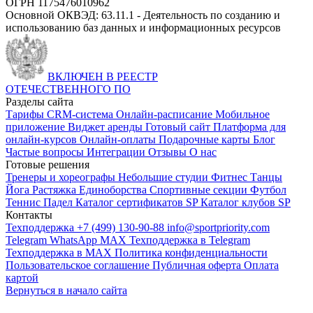
ОГРН 1175476010962
Основной ОКВЭД: 63.11.1 - Деятельность по созданию и
использованию баз данных и информационных ресурсов
ВКЛЮЧЕН В РЕЕСТР
ОТЕЧЕСТВЕННОГО ПО
Разделы сайта
Тарифы
CRM-система
Онлайн-расписание
Мобильное
приложение
Виджет аренды
Готовый сайт
Платформа для
онлайн-курсов
Онлайн-оплаты
Подарочные карты
Блог
Частые вопросы
Интеграции
Отзывы
О нас
Готовые решения
Тренеры и хореографы
Небольшие студии
Фитнес
Танцы
Йога
Растяжка
Единоборства
Спортивные секции
Футбол
Теннис
Падел
Каталог сертификатов SP
Каталог клубов SP
Контакты
Техподдержка +7 (499) 130-90-88
info@sportpriority.com
Telegram
WhatsApp
MAX
Техподдержка в Telegram
Техподдержка в MAX
Политика конфиденциальности
Пользовательское соглашение
Публичная оферта
Оплата
картой
Вернуться в начало сайта