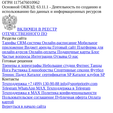
ОГРН 1175476010962
Основной ОКВЭД: 63.11.1 - Деятельность по созданию и
использованию баз данных и информационных ресурсов
ВКЛЮЧЕН В РЕЕСТР
ОТЕЧЕСТВЕННОГО ПО
Разделы сайта
Тарифы
CRM-система
Онлайн-расписание
Мобильное
приложение
Виджет аренды
Готовый сайт
Платформа для
онлайн-курсов
Онлайн-оплаты
Подарочные карты
Блог
Частые вопросы
Интеграции
Отзывы
О нас
Готовые решения
Тренеры и хореографы
Небольшие студии
Фитнес
Танцы
Йога
Растяжка
Единоборства
Спортивные секции
Футбол
Теннис
Падел
Каталог сертификатов SP
Каталог клубов SP
Контакты
Техподдержка +7 (499) 130-90-88
info@sportpriority.com
Telegram
WhatsApp
MAX
Техподдержка в Telegram
Техподдержка в MAX
Политика конфиденциальности
Пользовательское соглашение
Публичная оферта
Оплата
картой
Вернуться в начало сайта