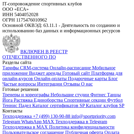
IT-сопровождение спортивных клубов
ООО «ЕСА»
ИНН 5404052028
ОГРН 1175476010962
Основной ОКВЭД: 63.11.1 - Деятельность по созданию и
использованию баз данных и информационных ресурсов
ВКЛЮЧЕН В РЕЕСТР
ОТЕЧЕСТВЕННОГО ПО
Разделы сайта
Тарифы
CRM-система
Онлайн-расписание
Мобильное
приложение
Виджет аренды
Готовый сайт
Платформа для
онлайн-курсов
Онлайн-оплаты
Подарочные карты
Блог
Частые вопросы
Интеграции
Отзывы
О нас
Готовые решения
Тренеры и хореографы
Небольшие студии
Фитнес
Танцы
Йога
Растяжка
Единоборства
Спортивные секции
Футбол
Теннис
Падел
Каталог сертификатов SP
Каталог клубов SP
Контакты
Техподдержка +7 (499) 130-90-88
info@sportpriority.com
Telegram
WhatsApp
MAX
Техподдержка в Telegram
Техподдержка в MAX
Политика конфиденциальности
Пользовательское соглашение
Публичная оферта
Оплата