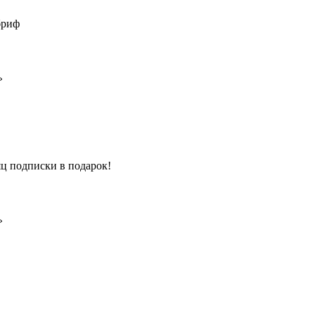
 бриф
»
ц подписки в подарок!
»