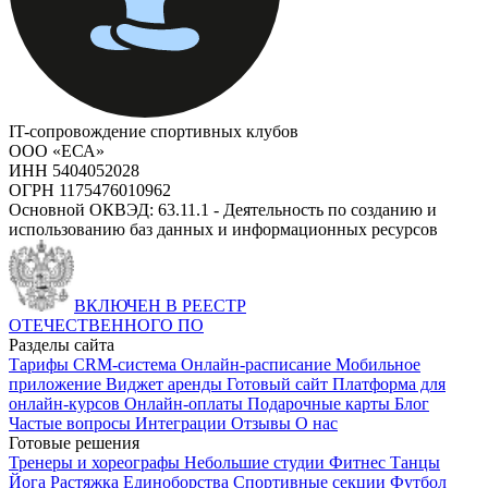
IT-сопровождение спортивных клубов
ООО «ЕСА»
ИНН 5404052028
ОГРН 1175476010962
Основной ОКВЭД: 63.11.1 - Деятельность по созданию и
использованию баз данных и информационных ресурсов
ВКЛЮЧЕН В РЕЕСТР
ОТЕЧЕСТВЕННОГО ПО
Разделы сайта
Тарифы
CRM-система
Онлайн-расписание
Мобильное
приложение
Виджет аренды
Готовый сайт
Платформа для
онлайн-курсов
Онлайн-оплаты
Подарочные карты
Блог
Частые вопросы
Интеграции
Отзывы
О нас
Готовые решения
Тренеры и хореографы
Небольшие студии
Фитнес
Танцы
Йога
Растяжка
Единоборства
Спортивные секции
Футбол