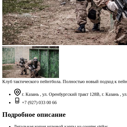
Клуб тактического пейнтбола. Полностью новый подход к пейн
г. Казань , ул. Оренбургский тракт 128В, г. Казань , у
+7 (927) 033 00 66
Подробное описание
Детальная копия игровой карты из counter-strike;